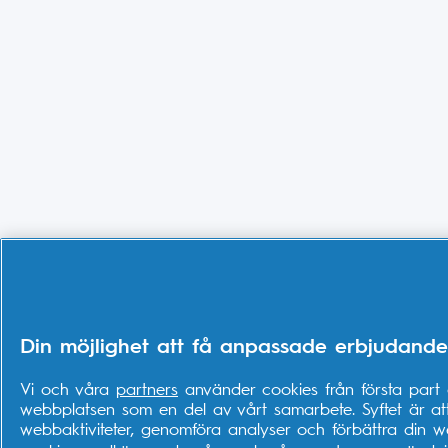
Din möjlighet att få anpassade erbjudande
Vi och våra
partners
använder cookies från första part o
webbplatsen som en del av vårt samarbete. Syftet är att
webbaktiviteter, genomföra analyser och förbättra din we