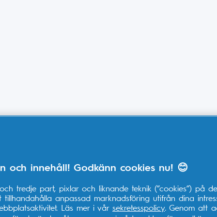
n och innehåll! Godkänn cookies nu! 😊
ch tredje part, pixlar och liknande teknik (”cookies”) på d
 tillhandahålla anpassad marknadsföring utifrån dina intre
bbplatsaktivitet. Läs mer i vår
sekretesspolicy
. Genom att a