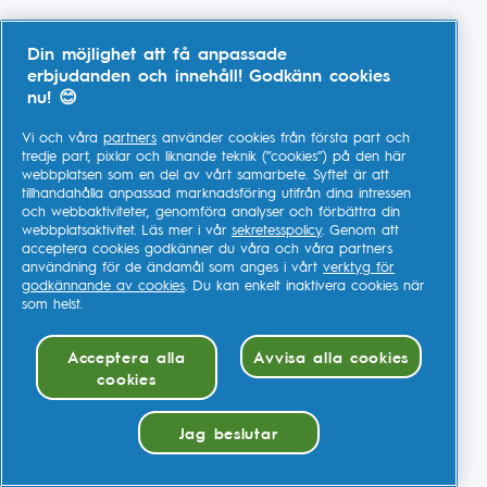
Din möjlighet att få anpassade
erbjudanden och innehåll! Godkänn cookies
nu! 😊
Vi och våra
partners
använder cookies från första part och
tredje part, pixlar och liknande teknik (”cookies”) på den här
webbplatsen som en del av vårt samarbete. Syftet är att
tillhandahålla anpassad marknadsföring utifrån dina intressen
och webbaktiviteter, genomföra analyser och förbättra din
webbplatsaktivitet. Läs mer i vår
sekretesspolicy
. Genom att
acceptera cookies godkänner du våra och våra partners
användning för de ändamål som anges i vårt
verktyg för
godkännande av cookies
. Du kan enkelt inaktivera cookies när
som helst.
Acceptera alla
Avvisa alla cookies
cookies
Jag beslutar