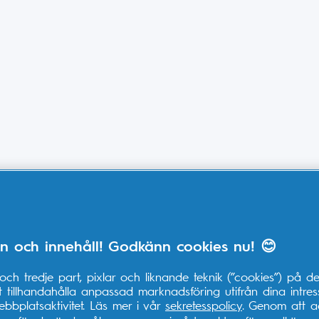
n och innehåll! Godkänn cookies nu! 😊
ch tredje part, pixlar och liknande teknik (”cookies”) på d
 tillhandahålla anpassad marknadsföring utifrån dina intre
bbplatsaktivitet. Läs mer i vår
sekretesspolicy
. Genom att a