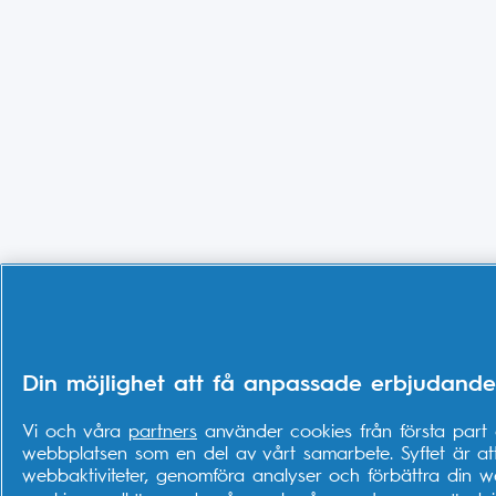
Din möjlighet att få anpassade erbjudande
Vi och våra
partners
använder cookies från första part o
webbplatsen som en del av vårt samarbete. Syftet är att
webbaktiviteter, genomföra analyser och förbättra din we