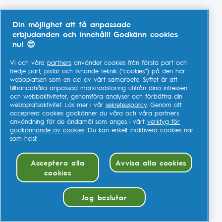
Din möjlighet att få anpassade
erbjudanden och innehåll! Godkänn cookies
nu! 😊
Vi och våra
partners
använder cookies från första part och
tredje part, pixlar och liknande teknik (”cookies”) på den här
webbplatsen som en del av vårt samarbete. Syftet är att
tillhandahålla anpassad marknadsföring utifrån dina intressen
och webbaktiviteter, genomföra analyser och förbättra din
webbplatsaktivitet. Läs mer i vår
sekretesspolicy
. Genom att
acceptera cookies godkänner du våra och våra partners
användning för de ändamål som anges i vårt
verktyg för
godkännande av cookies
. Du kan enkelt inaktivera cookies när
som helst.
Acceptera alla
Avvisa alla cookies
cookies
Jag beslutar