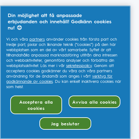
Din möjlighet att få anpassade
erbjudanden och innehåll! Godkänn cookies
nu! 😊
Vi och våra
partners
använder cookies från första part och
tredje part, pixlar och liknande teknik (”cookies”) på den här
webbplatsen som en del av vårt samarbete. Syftet är att
tillhandahålla anpassad marknadsföring utifrån dina intressen
och webbaktiviteter, genomföra analyser och förbättra din
webbplatsaktivitet. Läs mer i vår
sekretesspolicy
. Genom att
acceptera cookies godkänner du våra och våra partners
användning för de ändamål som anges i vårt
verktyg för
godkännande av cookies
. Du kan enkelt inaktivera cookies när
som helst.
Acceptera alla
Avvisa alla cookies
cookies
Jag beslutar