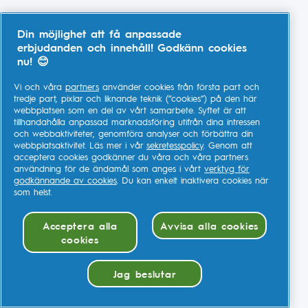
Din möjlighet att få anpassade
erbjudanden och innehåll! Godkänn cookies
nu! 😊
Vi och våra
partners
använder cookies från första part och
tredje part, pixlar och liknande teknik (”cookies”) på den här
webbplatsen som en del av vårt samarbete. Syftet är att
tillhandahålla anpassad marknadsföring utifrån dina intressen
och webbaktiviteter, genomföra analyser och förbättra din
webbplatsaktivitet. Läs mer i vår
sekretesspolicy
. Genom att
acceptera cookies godkänner du våra och våra partners
användning för de ändamål som anges i vårt
verktyg för
godkännande av cookies
. Du kan enkelt inaktivera cookies när
som helst.
Acceptera alla
Avvisa alla cookies
cookies
Jag beslutar