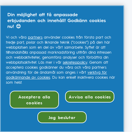
Din möjlighet att få anpassade
erbjudanden och innehåll! Godkänn cookies
nu! 😊
Vi och våra
partners
använder cookies från första part och
tredje part, pixlar och liknande teknik (”cookies”) på den här
webbplatsen som en del av vårt samarbete. Syftet är att
tillhandahålla anpassad marknadsföring utifrån dina intressen
och webbaktiviteter, genomföra analyser och förbättra din
webbplatsaktivitet. Läs mer i vår
sekretesspolicy
. Genom att
acceptera cookies godkänner du våra och våra partners
användning för de ändamål som anges i vårt
verktyg för
godkännande av cookies
. Du kan enkelt inaktivera cookies när
som helst.
Acceptera alla
Avvisa alla cookies
cookies
Jag beslutar